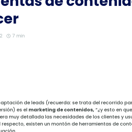
entas de contenid
cer
22
7 min
captación de leads (recuerda: se trata del recorrido p
rsión) es el
marketing de contenidos,
“¿y esto en que
a muy detallada las necesidades de los clientes y usu
 respecto, existen un montón de herramientas de conte
uación.