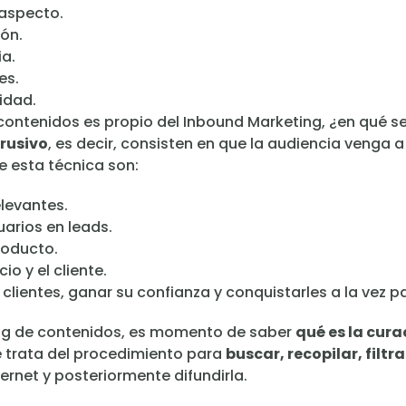
 aspecto.
ón.
ia.
es.
idad.
contenidos es propio del Inbound Marketing, ¿en qué 
trusivo
, es decir, consisten en que la audiencia venga
e esta técnica son:
levantes.
uarios en leads.
roducto.
io y el cliente.
s clientes, ganar su confianza y conquistarles a la vez p
ing de contenidos, es momento de saber
qué es la cur
e trata del procedimiento para
buscar, recopilar, filt
rnet y posteriormente difundirla.