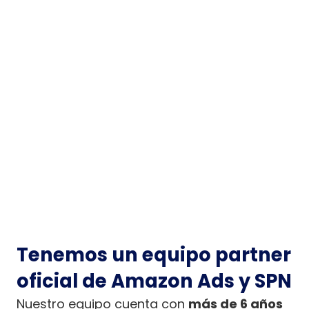
el
marketplace
Marcas que
Negocios
quieren
que están
proteger su
experimentando
imagen y
problemas
reputación
de
rentabilidad
Tenemos un equipo partner
oficial de Amazon Ads y SPN
Nuestro equipo cuenta con
más de 6 años