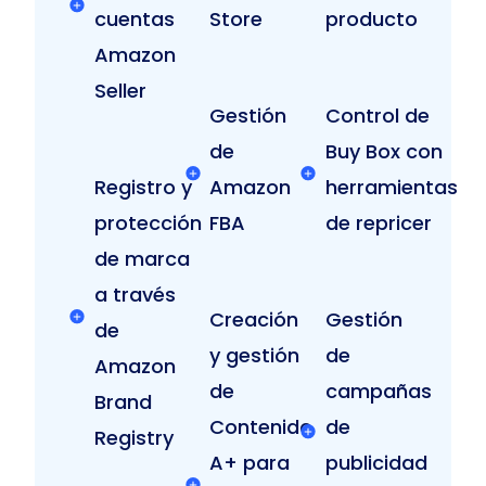
cuentas
Store
producto
Amazon
Seller
Gestión
Control de
de
Buy Box con
Registro y
Amazon
herramientas
protección
FBA
de repricer
de marca
a través
Creación
Gestión
de
y gestión
de
Amazon
de
campañas
Brand
Contenido
de
Registry
A+ para
publicidad