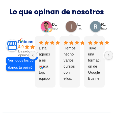
Lo que opinan de nosotros
Dani Ceballos Cano
Isabel Vega
Raquel Hernández
hace 1 mes
hace 3 meses
hace 3 
Dobuss
4.9
Esta
Hemos
Tuve
Basado en 939
agenci
hecho
una
opiniones
a es
varios
formaci
Ver todos los comentarios
mega
cursos
ón de
danos tu opinión en
top,
con
Google
equipo
ellos,
Busine
human
de
ss
o y
Capcut
Profile,
profesi
, de
y la
onal de
Google
verdad
máxim
Bussin
que fue