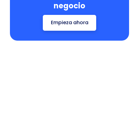
negocio
Empieza ahora
Marcas que
Empresas
quieren
que buscan
vender en
externalizar
Amazon o
la gestión de
mejorar su
su cuenta
presencia en