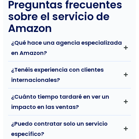
Preguntas frecuentes
o nivel.
es y
amena
nos
y
sobre el servicio de
han
entrete
Amazon
enseña
nida,
do a
Eduard
utilizar
o nos
¿Qué hace una agencia especializada
estas
explicó
en Amazon?
aplicaci
y nos
ones
puso
¿Tenéis experiencia con clientes
para
mucho
mejora
s
internacionales?
r el
ejempl
posicio
os y
¿Cuánto tiempo tardaré en ver un
namien
casuíst
impacto en las ventas?
to, y
icas.
las
Encant
redes.
ada
¿Puedo contratar solo un servicio
Lo
100%
específico?
recomi