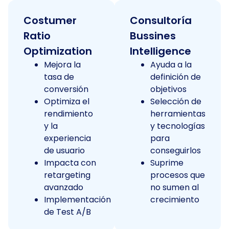
Costumer
Consultoría
Ratio
Bussines
Optimization
Intelligence
Mejora la
Ayuda a la
tasa de
definición de
conversión
objetivos
Optimiza el
Selección de
rendimiento
herramientas
y la
y tecnologías
experiencia
para
de usuario
conseguirlos
Impacta con
Suprime
retargeting
procesos que
avanzado
no sumen al
Implementación
crecimiento
de Test A/B