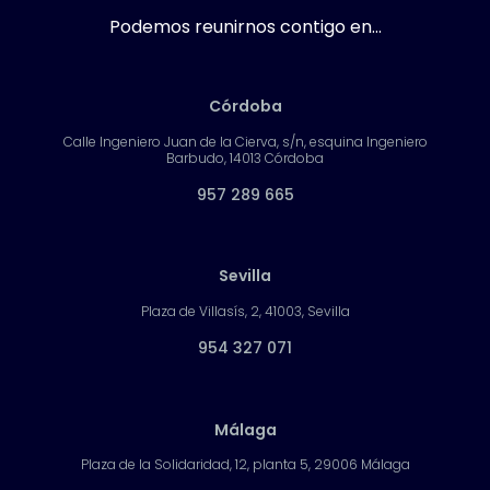
estas
expli
Podemos reunirnos contigo en...
aplic
có y
acion
nos
es
puso
Córdoba
para
much
Calle Ingeniero Juan de la Cierva, s/n, esquina Ingeniero
mejor
os
Barbudo, 14013 Córdoba
ar el
ejem
957 289 665
posic
plos
iona
y
mient
casuí
Sevilla
o, y
stica
las
s.
Plaza de Villasís, 2, 41003, Sevilla
redes
Enca
954 327 071
. Lo
ntada
reco
100%
mien
Málaga
do
Plaza de la Solidaridad, 12, planta 5, 29006 Málaga