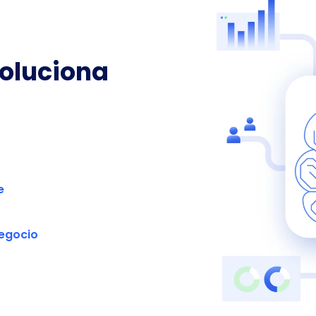
oluciona
e
egocio