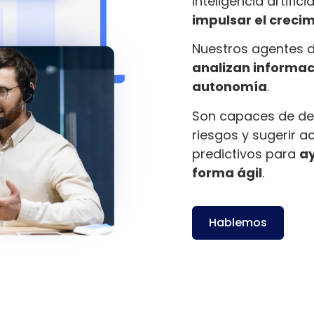
inteligencia artifici
impulsar el crecim
Nuestros agentes 
analizan informaci
autonomía
.
Son capaces de det
riesgos y sugerir a
predictivos para
ay
forma ágil
.
Hablemos