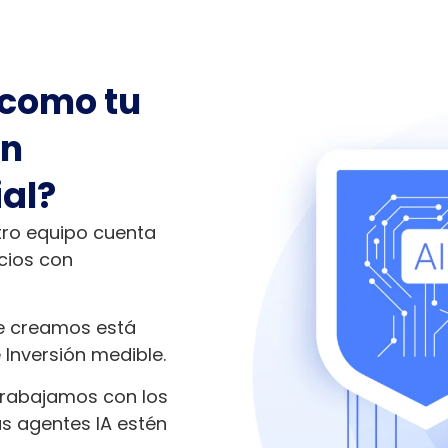
 como tu
en
ial?
tro equipo cuenta
cios con
ue creamos está
Inversión medible.
Trabajamos con los
s agentes IA estén