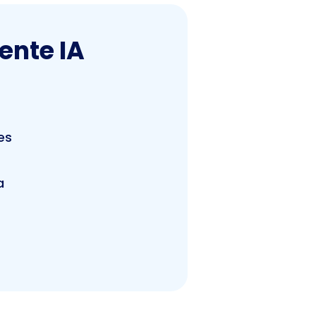
ente IA
es
a