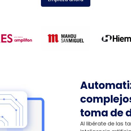
Automati
complejos
toma de 
Al libérate de las t