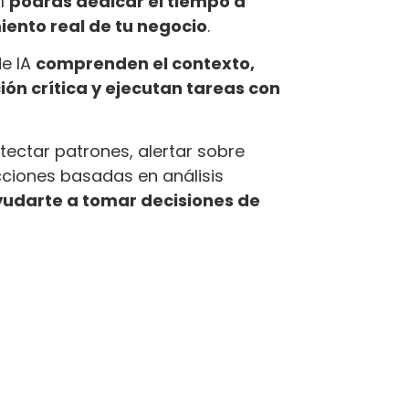
al
podrás dedicar el tiempo a
iento real de tu negocio
.
de IA
comprenden el contexto,
ón crítica y ejecutan tareas con
ectar patrones, alertar sobre
cciones basadas en análisis
udarte a tomar decisiones de