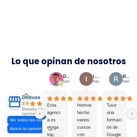
Ver casos
Lo que opinan de nosotros
Dani Ceballos Cano
Isabel Vega
Raquel Hernández
hace 1 mes
hace 3 meses
hace 3 
Dobuss
4.9
Esta
Hemos
Tuve
Basado en 939
agenci
hecho
una
opiniones
a es
varios
formaci
Ver todos los comentarios
mega
cursos
ón de
danos tu opinión en
top,
con
Google