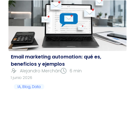
namien
casuíst
to, y
icas.
las
Encant
redes.
ada
Lo
100%
recomi
endo
Email marketing automation: qué es,
beneficios y ejemplos
Alejandro Merchán
6 min
1 junio 2026
IA
,
Blog
,
Data