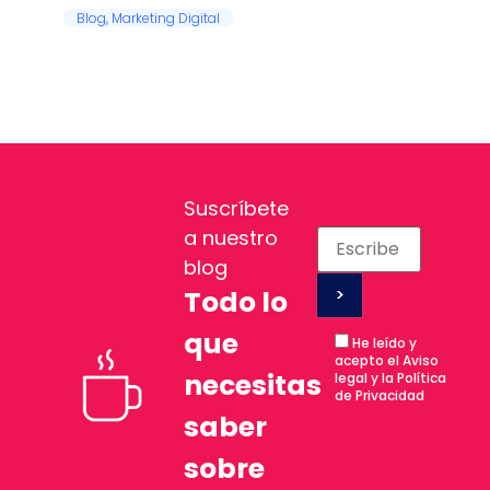
Blog
,
Marketing Digital
Suscríbete
a nuestro
blog
Todo lo
que
He leído y
acepto el Aviso
necesitas
legal y la Política
de Privacidad
saber
sobre