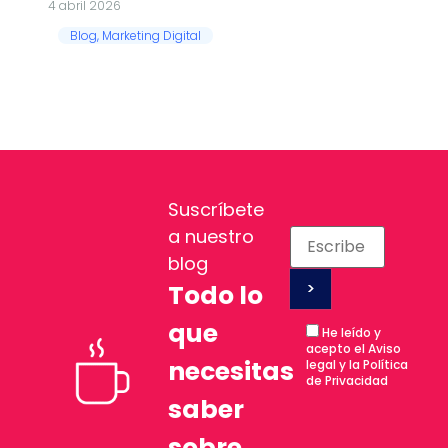
4 abril 2026
Blog
,
Marketing Digital
Suscríbete
a nuestro
blog
Todo lo
que
He leído y
acepto el Aviso
necesitas
legal y la Política
de Privacidad
saber
sobre