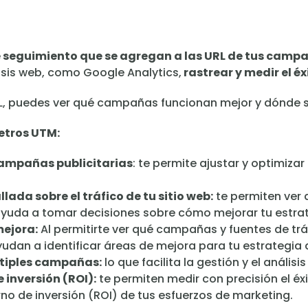
 seguimiento que se agregan a las URL de tus campañ
isis web, como Google Analytics,
rastrear y medir el éx
, puedes ver qué campañas funcionan mejor y dónde se 
etros UTM:
 campañas publicitarias
: te permite ajustar y optimiz
ada sobre el tráfico de tu sitio web:
te permiten ver 
te ayuda a tomar decisiones sobre cómo mejorar tu estra
mejora:
Al permitirte ver qué campañas y fuentes de tr
udan a identificar áreas de mejora para tu estrategia 
ltiples campañas:
lo que facilita la gestión y el anális
e inversión (ROI):
te permiten medir con precisión el éx
orno de inversión (ROI) de tus esfuerzos de marketing.