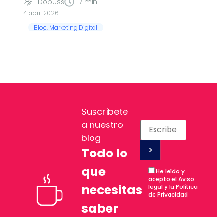
Dobuss
7 min
4 abril 2026
Blog
,
Marketing Digital
Suscríbete
a nuestro
blog
Todo lo
que
He leído y
acepto el Aviso
necesitas
legal y la Política
de Privacidad
saber