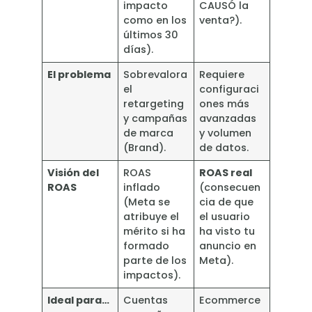
impacto
CAUSÓ la
como en los
venta?).
últimos 30
días).
El problema
Sobrevalora
Requiere
el
configuraci
retargeting
ones más
y campañas
avanzadas
de marca
y volumen
(Brand).
de datos.
Visión del
ROAS
ROAS real
ROAS
inflado
(consecuen
(Meta se
cia de que
atribuye el
el usuario
mérito si ha
ha visto tu
formado
anuncio en
parte de los
Meta).
impactos).
Ideal para…
Cuentas
Ecommerce