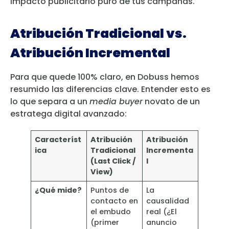
impacto publicitario puro de tus campañas.
Atribución Tradicional vs.
Atribución Incremental
Para que quede 100% claro, en Dobuss hemos
resumido las diferencias clave. Entender esto es
lo que separa a un
media buyer
novato de un
estratega digital avanzado:
Característ
Atribución
Atribución
ica
Tradicional
Incrementa
(Last Click /
l
View)
¿Qué mide?
Puntos de
La
contacto en
causalidad
el embudo
real (¿El
(primer
anuncio