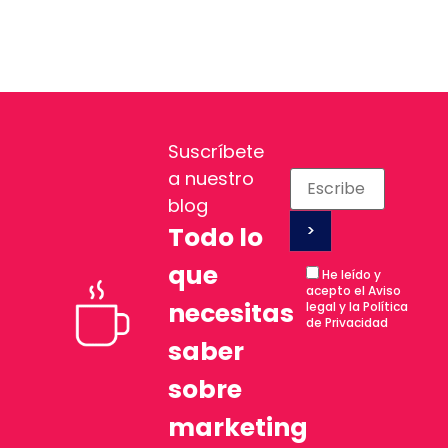
Suscríbete
a nuestro
blog
Todo lo
que
He leído y
acepto el Aviso
necesitas
legal y la Política
de Privacidad
saber
sobre
marketing